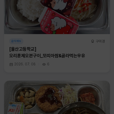
구미경
급식메뉴
[울산고등학교]
오리훈제오븐구이_또띠아쌈&골라먹는우유
2026. 07. 08
6