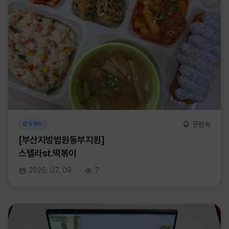
문현숙
급식메뉴
[부산지방법원동부지원]
스텔라st.떡볶이
2026. 07. 09
7