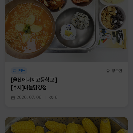
황주현
급식메뉴
[울산에너지고등학교 ]
[수제]마늘닭강정
2026. 07. 06
6