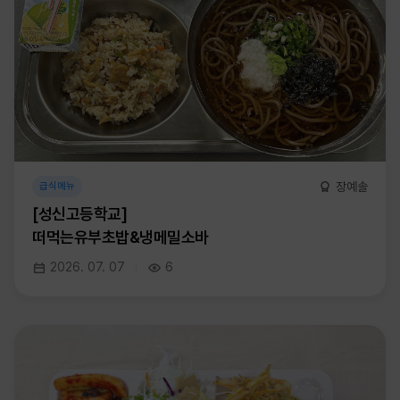
장예솔
급식메뉴
[성신고등학교]
떠먹는유부초밥&냉메밀소바
2026. 07. 07
6