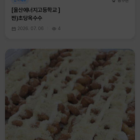
황주현
급식메뉴
[울산에너지고등학교 ]
찐)초당옥수수
2026. 07. 06
4