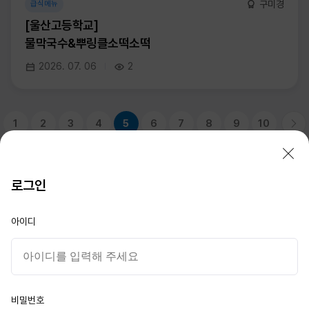
구미경
급식메뉴
[울산고등학교]
물막국수&뿌링클소떡소떡
2026. 07. 06
2
1
2
3
4
5
6
7
8
9
10
로그인
STX F&C
아이디
대표이사 : 이성기
서울시 종로구 새문안로 76
부산 남구 신선로 217-15
경남 창원시 성산구 중앙대로 105
이메일 :
STXFNC@stxfood.com
비밀번호