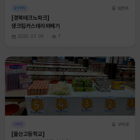
임연주
급식메뉴
[경북테크노파크]
생크림카스테라꽈배기
2026. 07. 06
7
구미경
이벤트
[울산고등학교]