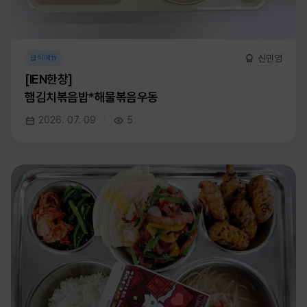
신민영
급식메뉴
[IEN한창]
햄김치볶음밥*해물볶음우동
2026. 07. 09
5