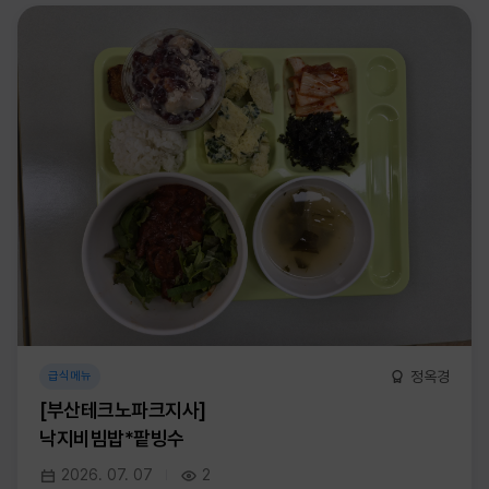
정옥경
급식메뉴
[부산테크노파크지사]
낙지비빔밥*팥빙수
2026. 07. 07
2