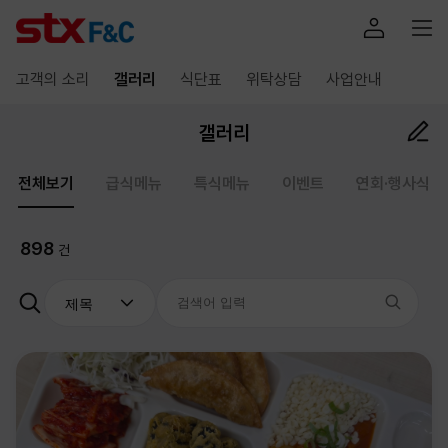
고객의 소리
갤러리
식단표
위탁상담
사업안내
갤러리
전체보기
급식메뉴
특식메뉴
이벤트
연회·행사식
898
건