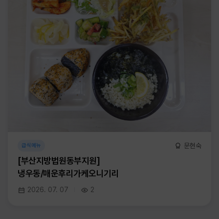
문현숙
급식메뉴
[부산지방법원동부지원]
냉우동/매운후리가케오니기리
2026. 07. 07
2