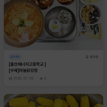
황주현
급식메뉴
[울산에너지고등학교 ]
[수제]마늘닭강정
2026. 07. 06
6