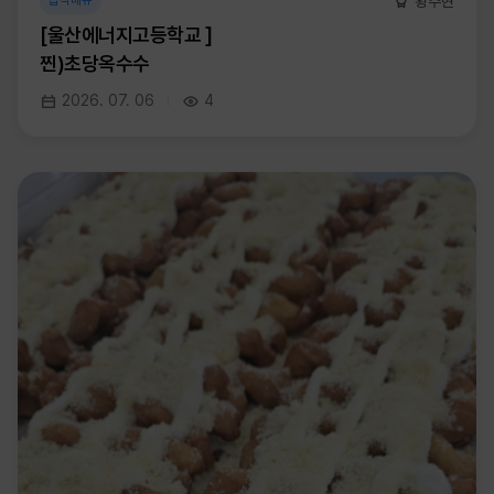
황주현
급식메뉴
[울산에너지고등학교 ]
찐)초당옥수수
2026. 07. 06
4