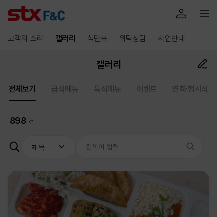
고객의 소리
갤러리
식단표
위탁상담
사업안내
갤러리
전체보기
급식메뉴
특식메뉴
이벤트
연회·행사식
898
건