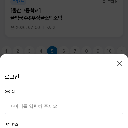
구미경
급식메뉴
[울산고등학교]
물막국수&뿌링클소떡소떡
2026. 07. 06
2
1
2
3
4
5
6
7
8
9
10
로그인
STX F&C
아이디
대표이사 : 이성기
서울시 종로구 새문안로 76
부산 남구 신선로 217-15
경남 창원시 성산구 중앙대로 105
이메일 :
STXFNC@stxfood.com
비밀번호