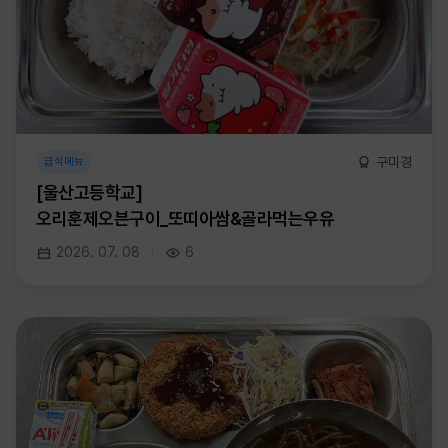
구미경
급식메뉴
[울산고등학교]
오리훈제오븐구이_또띠아쌈&골라먹는우유
2026. 07. 08
6