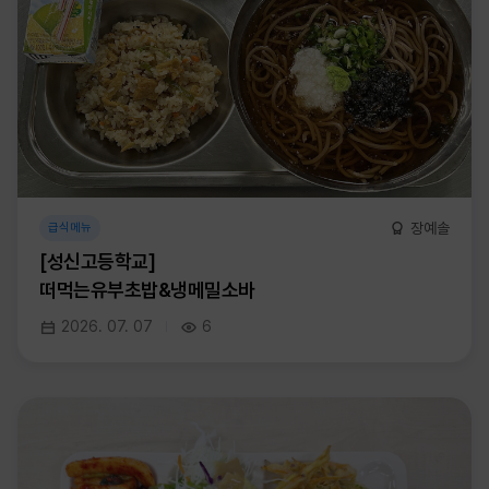
장예솔
급식메뉴
[성신고등학교]
떠먹는유부초밥&냉메밀소바
2026. 07. 07
6