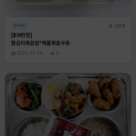
신민영
급식메뉴
[IEN한창]
햄김치볶음밥*해물볶음우동
2026. 07. 09
5