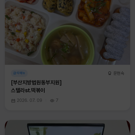
문현숙
급식메뉴
[부산지방법원동부지원]
스텔라st.떡볶이
2026. 07. 09
7