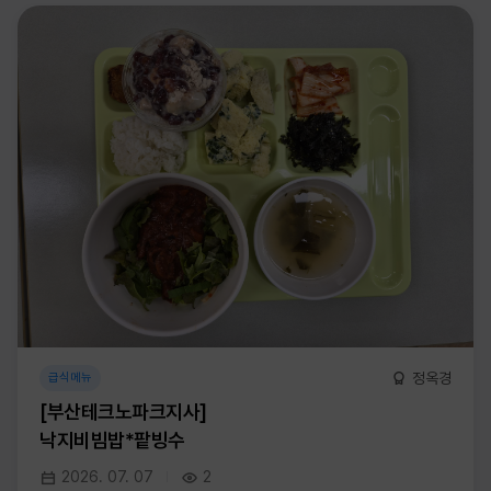
정옥경
급식메뉴
[부산테크노파크지사]
낙지비빔밥*팥빙수
2026. 07. 07
2