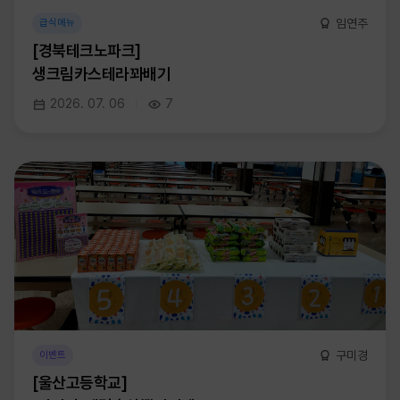
임연주
급식메뉴
[경북테크노파크]
생크림카스테라꽈배기
2026. 07. 06
7
구미경
이벤트
[울산고등학교]