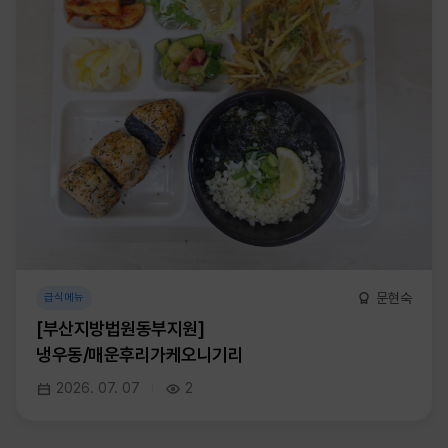
문현숙
급식메뉴
[부산지방법원동부지원]
냉우동/매운후리가케오니기리
2026. 07. 07
2