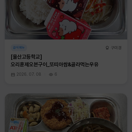
구미경
급식메뉴
[울산고등학교]
오리훈제오븐구이_또띠아쌈&골라먹는우유
2026. 07. 08
6