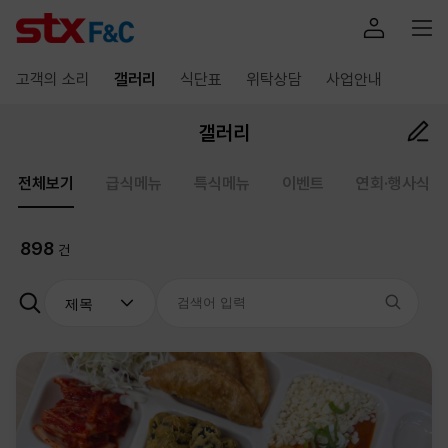
고객의 소리
갤러리
식단표
위탁상담
사업안내
갤러리
전체보기
급식메뉴
특식메뉴
이벤트
연회·행사식
898
건