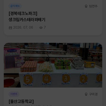
임연주
급식메뉴
[경북테크노파크]
생크림카스테라꽈배기
2026. 07. 06
7
구미경
이벤트
[울산고등학교]