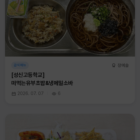
장예솔
급식메뉴
[성신고등학교]
떠먹는유부초밥&냉메밀소바
2026. 07. 07
6