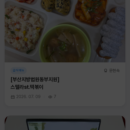
문현숙
급식메뉴
[부산지방법원동부지원]
스텔라st.떡볶이
2026. 07. 09
7