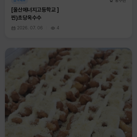
황주현
급식메뉴
[울산에너지고등학교 ]
찐)초당옥수수
2026. 07. 06
4