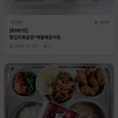
신민영
급식메뉴
[IEN한창]
햄김치볶음밥*해물볶음우동
2026. 07. 09
5