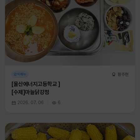
황주현
급식메뉴
[울산에너지고등학교 ]
[수제]마늘닭강정
2026. 07. 06
6