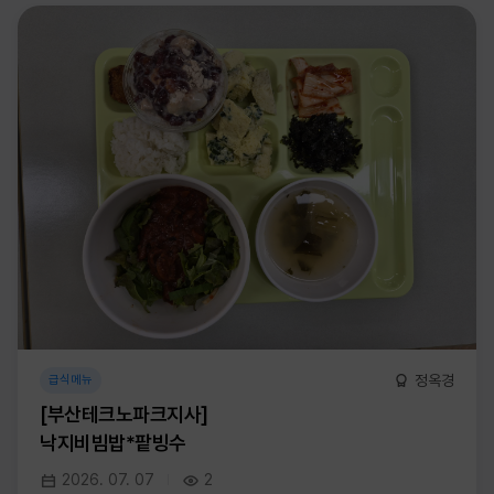
정옥경
급식메뉴
[부산테크노파크지사]
낙지비빔밥*팥빙수
2026. 07. 07
2