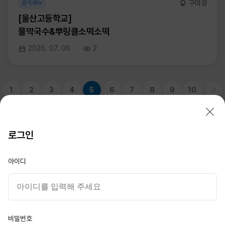
구미경
급식메뉴
[울산고등학교]
물막국수&뿌링클소떡소떡
2026. 07. 06
2
1
2
3
4
5
6
7
8
9
10
로그인
STX F&C
아이디
대표이사 : 이성기
서울시 종로구 새문안로 76
부산 남구 신선로 217-15
경남 창원시 성산구 중앙대로 105
이메일 :
STXFNC@stxfood.com
비밀번호