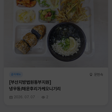
문현숙
급식메뉴
[부산지방법원동부지원]
냉우동/매운후리가케오니기리
2026. 07. 07
2