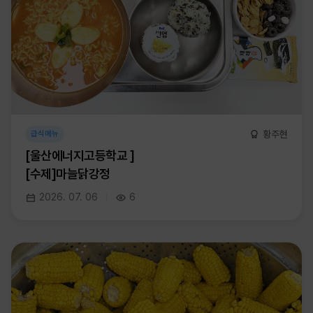
황주현
급식메뉴
[울산에너지고등학교 ]
[수제]마늘닭강정
2026. 07. 06
6