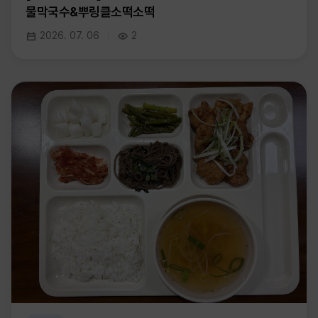
물막국수&뿌링클소떡소떡
2026. 07. 06
2