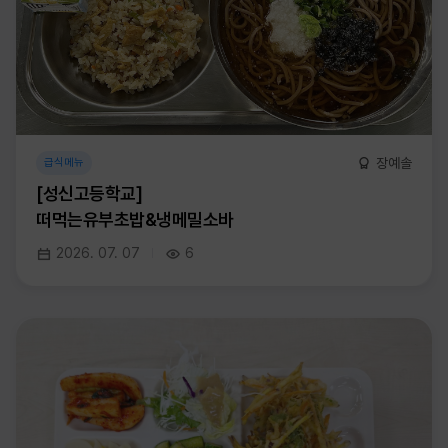
장예솔
급식메뉴
[성신고등학교]
떠먹는유부초밥&냉메밀소바
2026. 07. 07
6