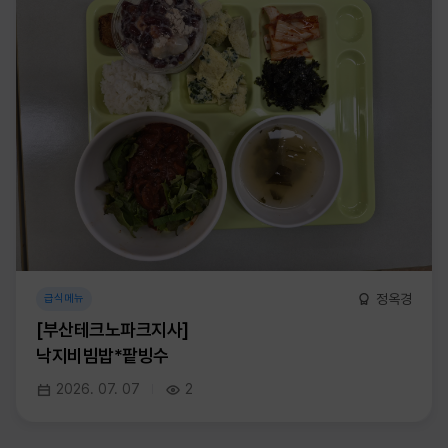
정옥경
급식메뉴
[부산테크노파크지사]
낙지비빔밥*팥빙수
2026. 07. 07
2