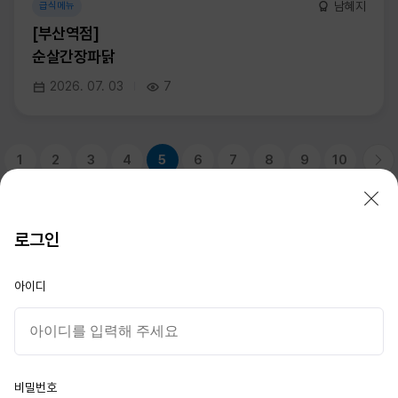
남혜지
급식메뉴
[부산역점]
순살간장파닭
2026. 07. 03
7
1
2
3
4
5
6
7
8
9
10
로그인
STX F&C
아이디
대표이사 : 이성기
서울시 종로구 새문안로 76
부산 남구 신선로 217-15
경남 창원시 성산구 중앙대로 105
이메일 :
STXFNC@stxfood.com
비밀번호