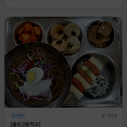
구미경
급식메뉴
[울산고등학교]