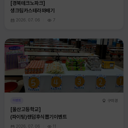
[경북테크노파크]
생크림카스테라꽈배기
2026. 07. 06
7
구미경
이벤트
[울산고등학교]
(파이팅)랜덤후식뽑기이벤트
2026. 07. 06
11