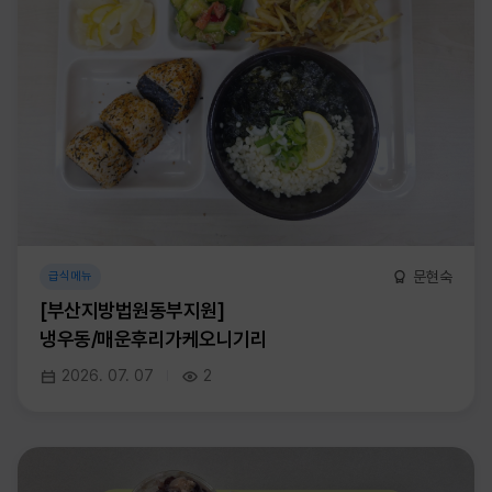
문현숙
급식메뉴
[부산지방법원동부지원]
냉우동/매운후리가케오니기리
2026. 07. 07
2