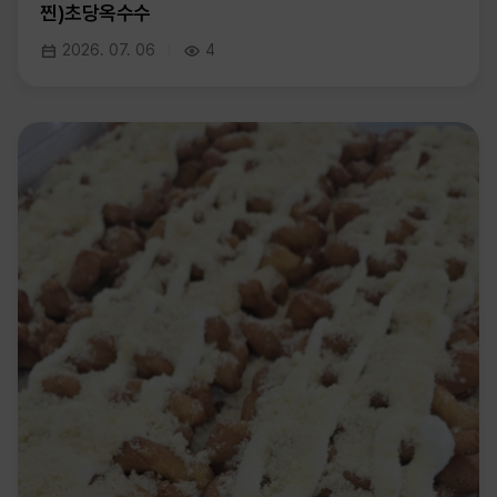
찐)초당옥수수
2026. 07. 06
4