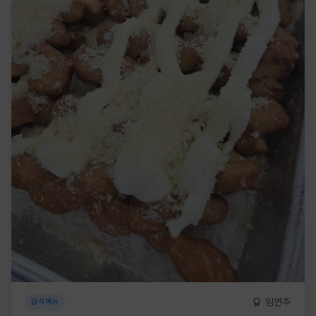
임연주
급식메뉴