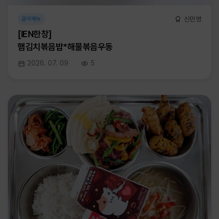
신민영
급식메뉴
[IEN한창]
햄김치볶음밥*해물볶음우동
2026. 07. 09
5