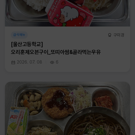
구미경
급식메뉴
[울산고등학교]
오리훈제오븐구이_또띠아쌈&골라먹는우유
2026. 07. 08
6