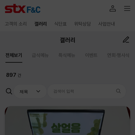
고객의 소리
갤러리
식단표
위탁상담
사업안내
갤러리
전체보기
급식메뉴
특식메뉴
이벤트
연회·행사식
897
건