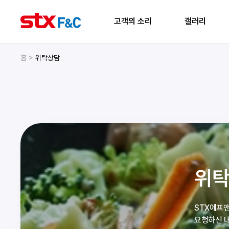
고객의 소리
갤러리
홈 >
위탁상담
위탁
STX에프앤
요청하신 내